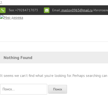
2.
Тел: +79284717073
Email:
maslov0965@mail.ru
Изготовле
Nothing Found
It seems we can’t find what you’re looking for. Perhaps searching can
Найти: