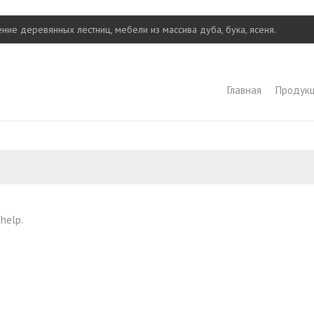
ние деревянных лестниц, мебели из массива дуба, бука, ясеня.
Главная
Продук
 help.